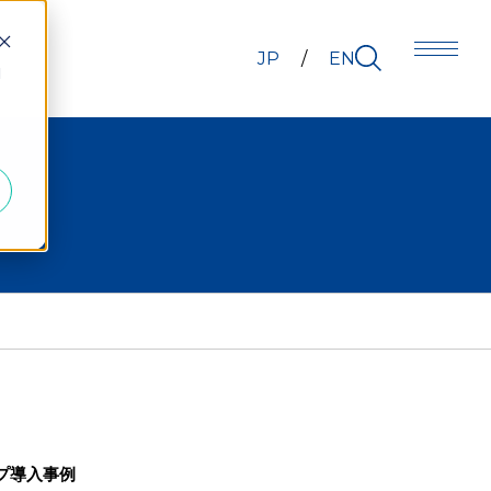
JP
EN
d
プ導入事例