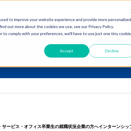
used to improve your website experience and provide more personalize
find out more about the cookies we use, see our Privacy Policy.
r to comply with your preferences, we'll have to use just one tiny cookie
キャリア
Accept
Decline
・サービス・オフィス
卒業生の就職状況
企業の方へ
インターンシッ